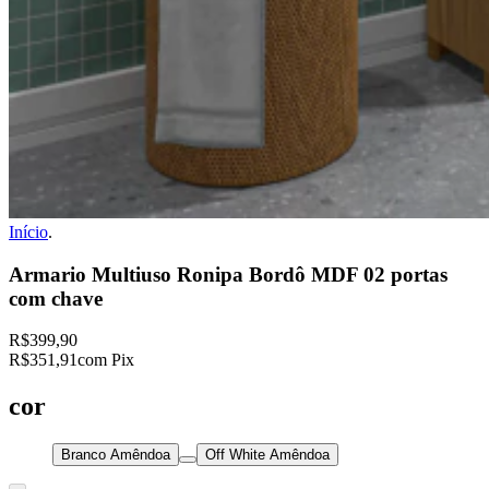
Início
.
Armario Multiuso Ronipa Bordô MDF 02 portas
com chave
R$399,90
R$351,91
com Pix
cor
Branco Amêndoa
Off White Amêndoa