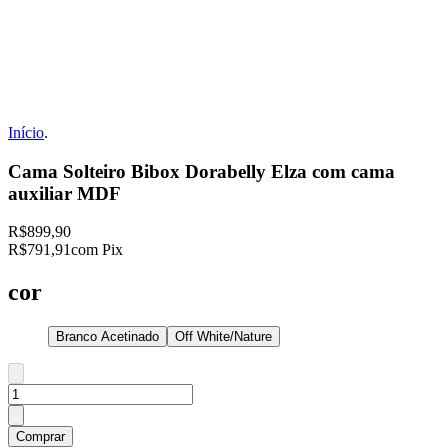
Início
.
Cama Solteiro Bibox Dorabelly Elza com cama
auxiliar MDF
R$899,90
R$791,91
com Pix
cor
Branco Acetinado
Off White/Nature
Comprar