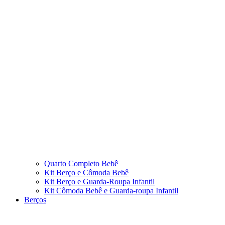
Quarto Completo Bebê
Kit Berço e Cômoda Bebê
Kit Berço e Guarda-Roupa Infantil
Kit Cômoda Bebê e Guarda-roupa Infantil
Berços